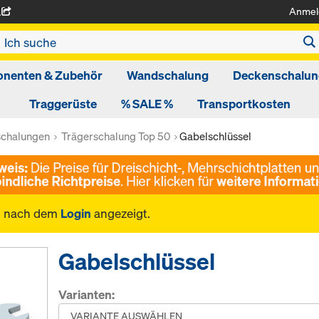
Anmel
A
nenten & Zubehör
Wandschalung
Deckenschalun
Traggerüste
% SALE %
Transportkosten
schalungen
Trägerschalung Top 50
Gabelschlüssel
n nach dem
Login
angezeigt.
Gabelschlüssel
Varianten: