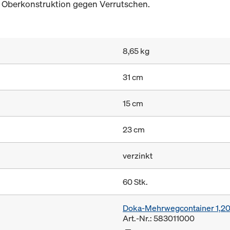
r Oberkonstruktion gegen Verrutschen.
8,65 kg
31 cm
15 cm
23 cm
verzinkt
60 Stk.
Doka-Mehrwegcontainer 1,2
Art.-Nr.: 583011000