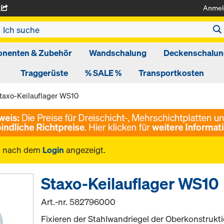
Anmel
A
nenten & Zubehör
Wandschalung
Deckenschalun
Traggerüste
% SALE %
Transportkosten
taxo-Keilauflager WS10
n nach dem
Login
angezeigt.
Staxo-Keilauflager WS10
Art.-nr.
582796000
Fixieren der Stahlwandriegel der Oberkonstrukt