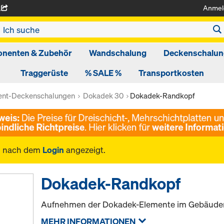
Anmel
A
nenten & Zubehör
Wandschalung
Deckenschalun
Traggerüste
% SALE %
Transportkosten
ent-Deckenschalungen
Dokadek 30
Dokadek-Randkopf
n nach dem
Login
angezeigt.
Dokadek-Randkopf
Aufnehmen der Dokadek-Elemente im Gebäuder
MEHR INFORMATIONEN