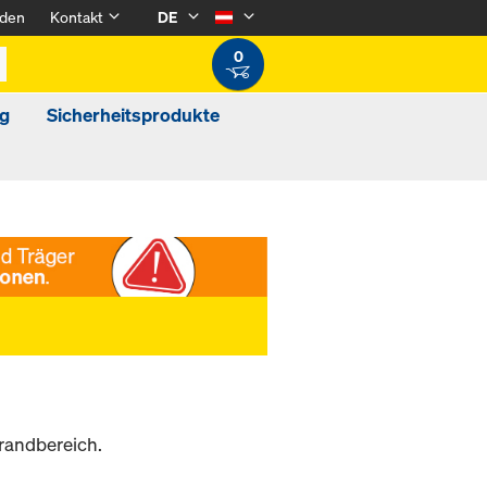
den
Kontakt
DE
0
g
Sicherheitsprodukte
andbereich.