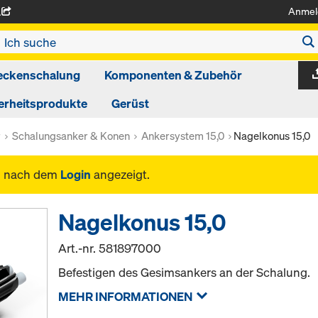
Anmel
A
eckenschalung
Komponenten & Zubehör
erheitsprodukte
Gerüst
r
Schalungsanker & Konen
Ankersystem 15,0
Nagelkonus 15,0
n nach dem
Login
angezeigt.
Nagelkonus 15,0
Art.-nr.
581897000
Befestigen des Gesimsankers an der Schalung.
MEHR INFORMATIONEN