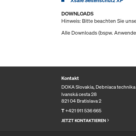
Xsafe Seitenschutz XP
DOWNLOADS
Hinweis: Bitte beachten Sie uns
Alle Downloads (bspw. Anwender
Kontakt
DOKA Slovakia, Debniaca technika s
Ivanská cesta 28
821 04 Bratislava 2
T
+421 911 536 665
JETZT KONTAKTIEREN