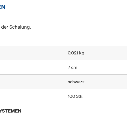
EN
 der Schalung.
0,021 kg
7 cm
schwarz
100 Stk.
SYSTEMEN