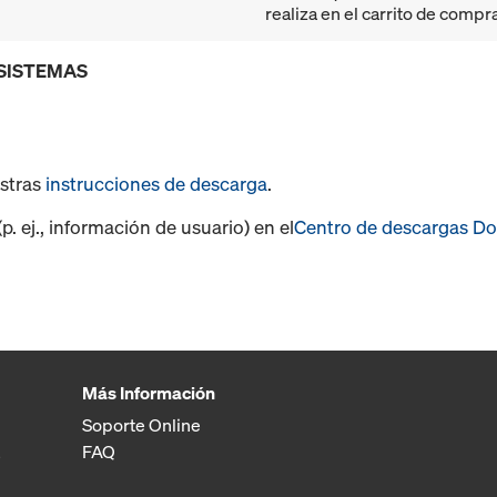
realiza en el carrito de compr
 SISTEMAS
estras
instrucciones de descarga
.
. ej., información de usuario) en el
Centro de descargas D
Más Información
Soporte Online
FAQ