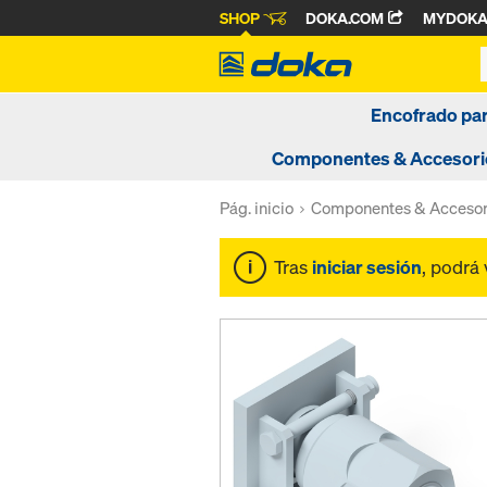
SHOP
DOKA.COM
MYDOK
Encofrado pa
Componentes & Accesori
Pág. inicio
Componentes & Accesor
Tras
iniciar sesión
, podrá 