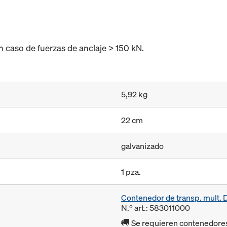
 caso de fuerzas de anclaje > 150 kN.
5,92 kg
22 cm
galvanizado
1 pza.
Contenedor de transp. mult.
N.º art.: 583011000
Se requieren contenedores r