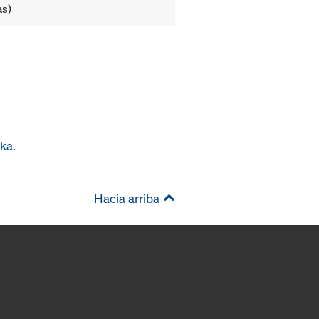
as)
oka
.
Hacia arriba