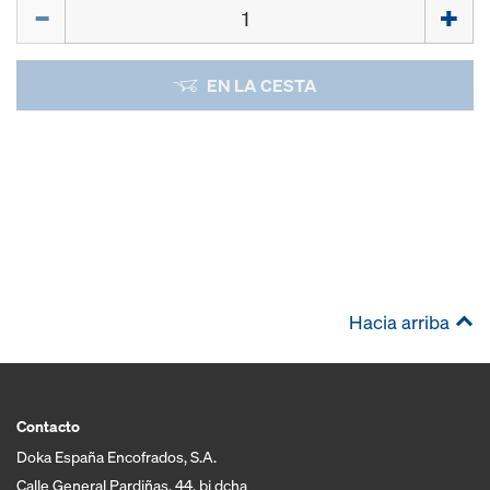
Cant.
EN LA CESTA
Hacia arriba
Contacto
Doka España Encofrados, S.A.
Calle General Pardiñas, 44, bj dcha