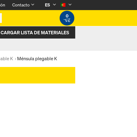
ión
Contacto
ES
0
CARGAR LISTA DE MATERIALES
gable K
Ménsula plegable K