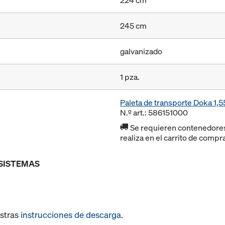
224 cm
245 cm
galvanizado
1 pza.
Paleta de transporte Doka 1
N.º art.: 586151000
Se requieren contenedores r
realiza en el carrito de compr
 SISTEMAS
estras
instrucciones de descarga
.