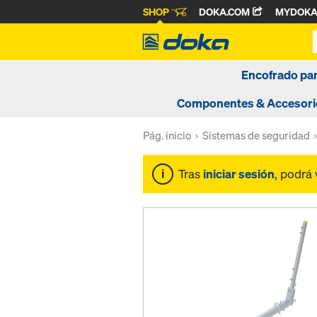
SHOP
DOKA.COM
MYDOK
Encofrado pa
Componentes & Accesori
Pág. inicio
Sistemas de seguridad
Tras
iniciar sesión
, podrá 