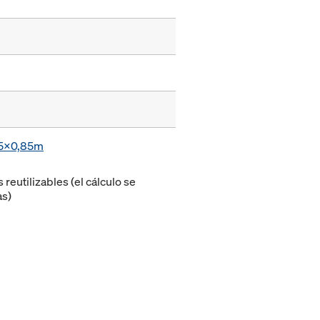
,55x0,85m
eutilizables (el cálculo se
as)