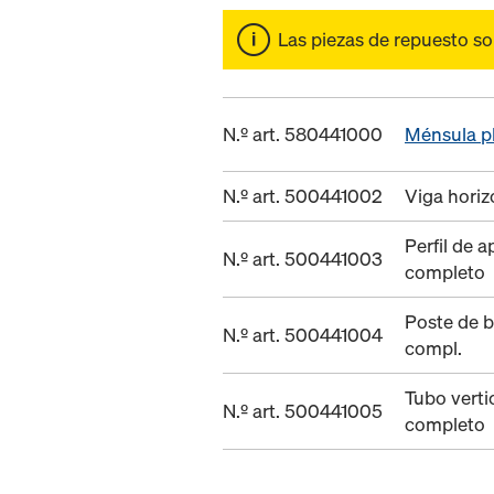
Las piezas de repuesto s
N.º art. 580441000
Ménsula p
N.º art. 500441002
Viga horiz
Perfil de 
N.º art. 500441003
completo
Poste de b
N.º art. 500441004
compl.
Tubo verti
N.º art. 500441005
completo