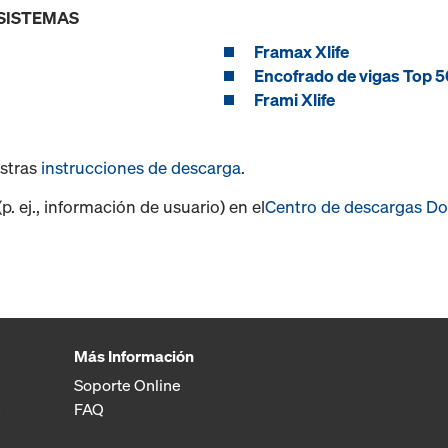
 SISTEMAS
Framax Xlife
Encofrado de vigas Top 5
Frami Xlife
estras
instrucciones de descarga
.
. ej., información de usuario) en el
Centro de descargas D
Más Información
Soporte Online
FAQ