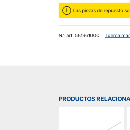
Las piezas de repuesto s
N.º art. 581961000
Tuerca mar
PRODUCTOS RELACION