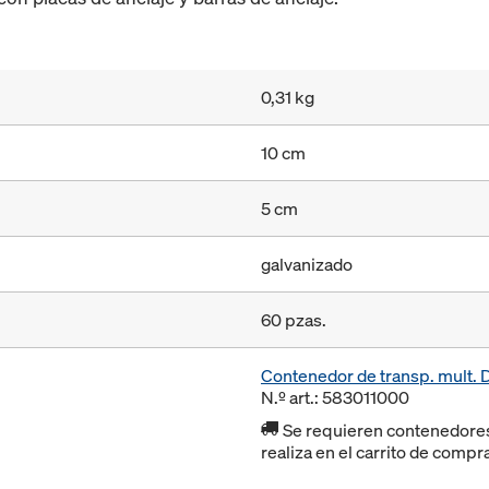
0,31 kg
10 cm
5 cm
galvanizado
60 pzas.
Contenedor de transp. mult.
N.º art.: 583011000
Se requieren contenedores r
realiza en el carrito de compr