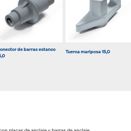
onector de barras estanco
Tuerca mariposa 15,0
5,0
on placas de anclaje y barras de anclaje.