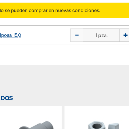
olo se pueden comprar en nuevas condiciones.
Cant.
iposa 15,0
ADOS