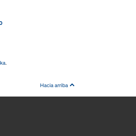
0
oka
.
Hacia arriba