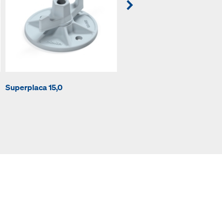
Barra de anclaje 15,0mm
Superplaca 15,0
galvanizada