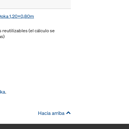
 Doka 1,20x0,80m
eutilizables (el cálculo se
as)
oka
.
Hacia arriba