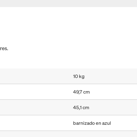
res.
10 kg
49,7 cm
45,1 cm
barnizado en azul