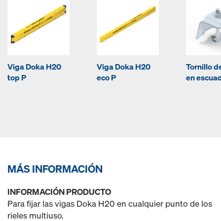
Viga Doka H20
Viga Doka H20
Tornillo d
top P
eco P
en escua
MÁS INFORMACIÓN
INFORMACIÓN PRODUCTO
Para fijar las vigas Doka H20 en cualquier punto de los
rieles multiuso.