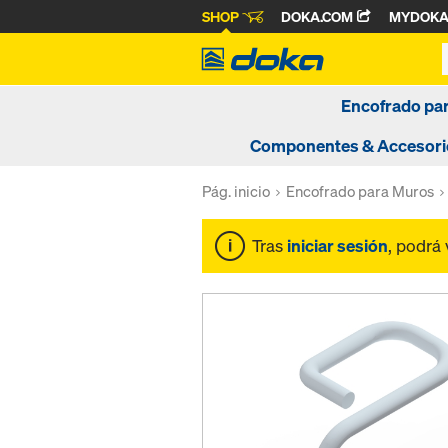
SHOP
DOKA.COM
MYDOK
Encofrado pa
Componentes & Accesori
Pág. inicio
Encofrado para Muros
Tras
iniciar sesión
, podrá 