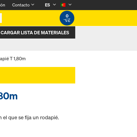
ión
Contacto
ES
0
CARGAR LISTA DE MATERIALES
apié T 1,80m
,80m
el que se fija un rodapié.