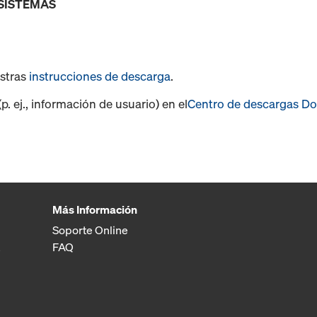
 SISTEMAS
estras
instrucciones de descarga
.
. ej., información de usuario) en el
Centro de descargas D
Más Información
Soporte Online
FAQ