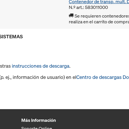
Contenedor de transp. mult.
N.º art.: 583011000
Se requieren contenedores r
realiza en el carrito de compr
 SISTEMAS
estras
instrucciones de descarga
.
. ej., información de usuario) en el
Centro de descargas D
Más Información
Soporte Online