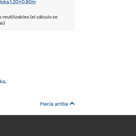
 Doka 1,20x0,80m
eutilizables (el cálculo se
as)
oka
.
Hacia arriba