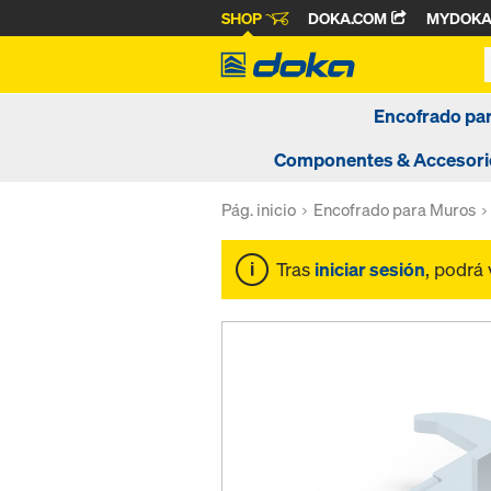
SHOP
DOKA.COM
MYDOK
Encofrado pa
Componentes & Accesori
Pág. inicio
Encofrado para Muros
Tras
iniciar sesión
, podrá 