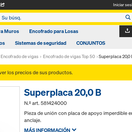
Iniciar ses
A
ra Muros
Encofrado para Losas
os
Sistemas de seguridad
CONJUNTOS
Encofrado de vigas
Encofrado de vigas Top 50
Superplaca 20,0 
ver los precios de sus productos.
Superplaca 20,0 B
N.º art.
581424000
Pieza de unión con placa de apoyo imperdible 
anclaje.
MÁS INFORMACIÓN