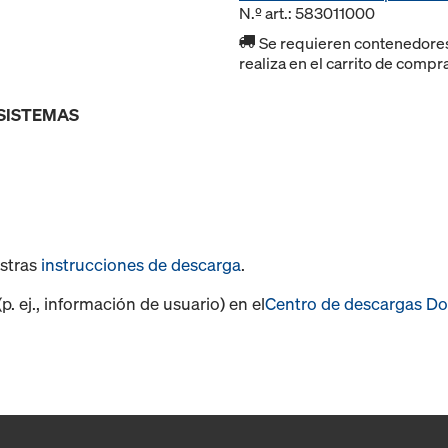
N.º art.: 583011000
Se requieren contenedores r
realiza en el carrito de compr
 SISTEMAS
estras
instrucciones de descarga
.
. ej., información de usuario) en el
Centro de descargas D