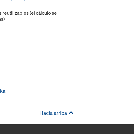
eutilizables (el cálculo se
as)
oka
.
Hacia arriba