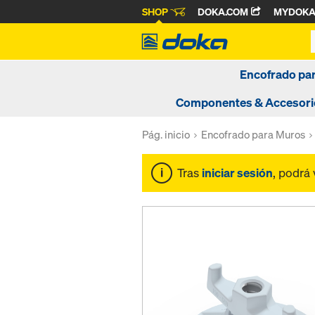
SHOP
DOKA.COM
MYDOK
Encofrado pa
Componentes & Accesori
Pág. inicio
Encofrado para Muros
Tras
iniciar sesión
, podrá 