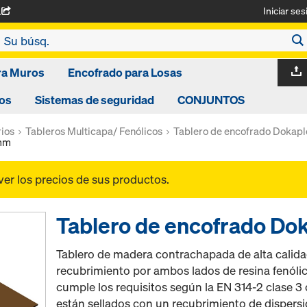
Iniciar ses
A
ra Muros
Encofrado para Losas
os
Sistemas de seguridad
CONJUNTOS
ios
Tableros Multicapa/ Fenólicos
Tablero de encofrado Dokapl
1mm
ver los precios de sus productos.
Tablero de encofrado D
Tablero de madera contrachapada de alta calid
recubrimiento por ambos lados de resina fenóli
cumple los requisitos según la EN 314-2 clase 
están sellados con un recubrimiento de dispersi