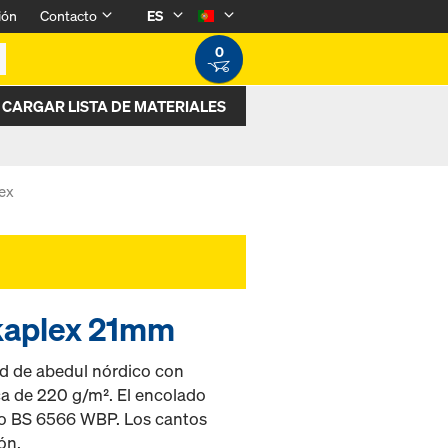
ión
Contacto
ES
0
CARGAR LISTA DE MATERIALES
ex
okaplex 21mm
ad de abedul nórdico con
ca de 220 g/m². El encolado
3 o BS 6566 WBP. Los cantos
ón.