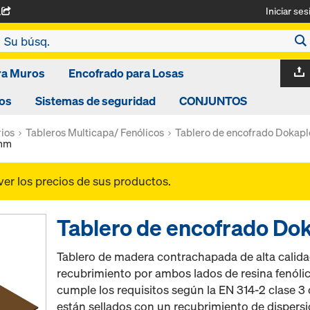
Iniciar ses
A
ra Muros
Encofrado para Losas
os
Sistemas de seguridad
CONJUNTOS
ios
Tableros Multicapa/ Fenólicos
Tablero de encofrado Dokapl
8mm
ver los precios de sus productos.
Tablero de encofrado D
Tablero de madera contrachapada de alta calid
recubrimiento por ambos lados de resina fenóli
cumple los requisitos según la EN 314-2 clase 
están sellados con un recubrimiento de dispersi