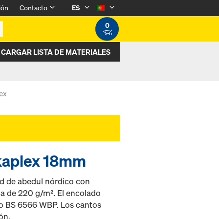
ión
Contacto
ES
0
CARGAR LISTA DE MATERIALES
ex
okaplex 18mm
ad de abedul nórdico con
ca de 220 g/m². El encolado
3 o BS 6566 WBP. Los cantos
ón.