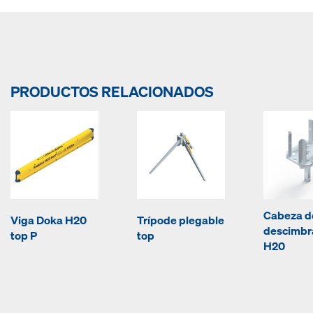
PRODUCTOS RELACIONADOS
Cabeza d
Viga Doka H20
Trípode plegable
descimbr
top P
top
H20