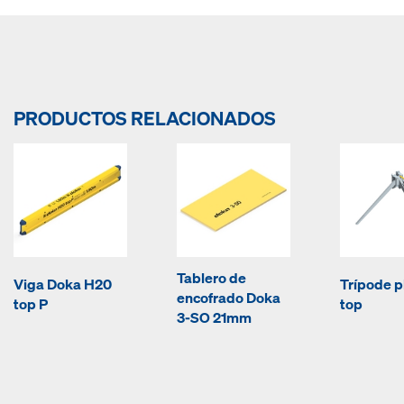
PRODUCTOS RELACIONADOS
Tablero de
Viga Doka H20
Trípode p
encofrado Doka
top P
top
3-SO 21mm