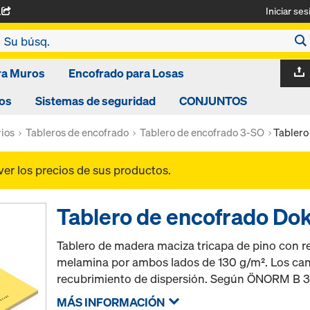
Iniciar ses
A
ra Muros
Encofrado para Losas
os
Sistemas de seguridad
CONJUNTOS
ios
Tableros de encofrado
Tablero de encofrado 3-SO
Tablero
ver los precios de sus productos.
Tablero de encofrado D
Tablero de madera maciza tricapa de pino con r
melamina por ambos lados de 130 g/m². Los can
recubrimiento de dispersión. Según ÖNORM B 
MÁS INFORMACIÓN