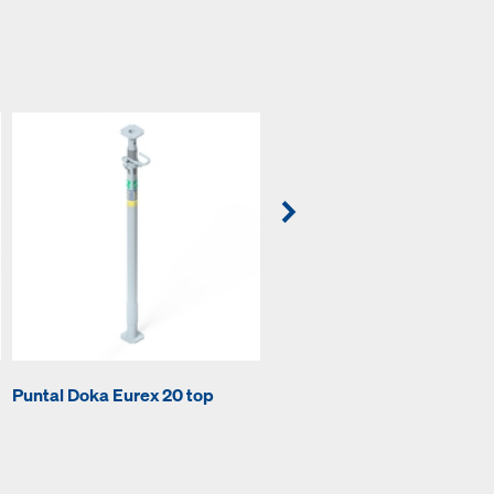
Barra de anclaje 15,0mm
Puntal Doka Eurex 20 top
galvanizada