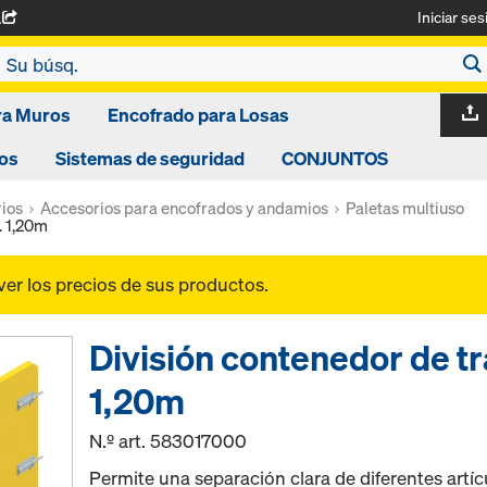
Iniciar ses
A
ra Muros
Encofrado para Losas
os
Sistemas de seguridad
CONJUNTOS
ios
Accesorios para encofrados y andamios
Paletas multiuso
. 1,20m
ver los precios de sus productos.
División contenedor de tr
1,20m
N.º art.
583017000
Permite una separación clara de diferentes artí