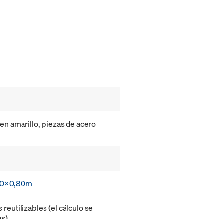
en amarillo, piezas de acero
,70x0,80m
eutilizables (el cálculo se
as)