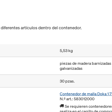
diferentes artículos dentro del contenedor.
5,53 kg
piezas de madera barnizadas 
galvanizadas
30 pzas.
Contenedor de malla Doka 1
N.º art.: 583012000
Se requieren contenedores r
realiza en el carrito de compr