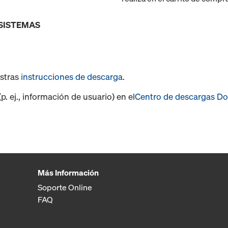
 SISTEMAS
estras
instrucciones de descarga
.
. ej., información de usuario) en el
Centro de descargas D
Más Información
Soporte Online
FAQ