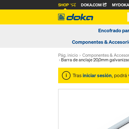
SHOP
DOKA.COM
MYDOK
Encofrado pa
Componentes & Accesori
Pág. inicio
Componentes & Accesor
Barra de anclaje 20,0mm galvaniza
Tras
iniciar sesión
, podrá 