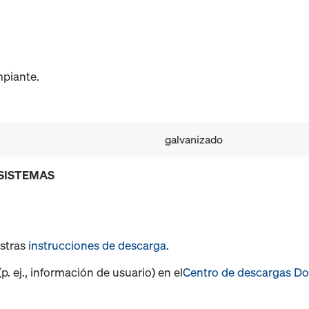
mpiante.
galvanizado
 SISTEMAS
estras
instrucciones de descarga
.
. ej., información de usuario) en el
Centro de descargas D