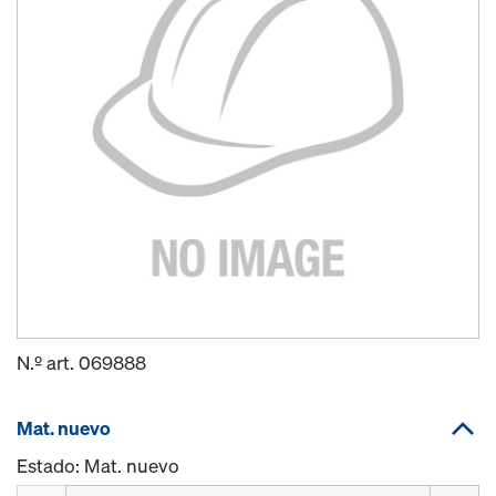
N.º art.
069888
Mat. nuevo
Estado: Mat. nuevo