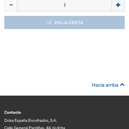
Cant.
EN LA CESTA
Hacia arriba
Contacto
Doka España Encofrados, S.A.
Calle General Pardiñas, 44, bj dcha