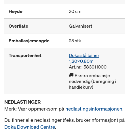
Høyde
20 cm
Overflate
Galvanisert
Emballasjemengde
25 stk.
Transportenhet
Doka ståltainer
1,20x0,80m
Art.nr.: 583011000
Ekstra embalasje
nødvendig (beregning i
handlekurv)
NEDLASTINGER
Merk: Vær oppmerksom på
nedlastingsinformasjonen
.
Du finner alle nedlastinger (f.eks. brukerinformasjon) på
Doka Download Centre
.