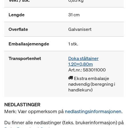
Vekt / stk.
0,83 kg
Lengde
31 cm
Overflate
Galvanisert
Emballasjemengde
1 stk.
Transportenhet
Doka ståltainer
1,20x0,80m
Art.nr.: 583011000
Ekstra embalasje
nødvendig (beregning i
handlekurv)
NEDLASTINGER
Merk: Vær oppmerksom på
nedlastingsinformasjonen
.
Du finner alle nedlastinger (f.eks. brukerinformasjon) på