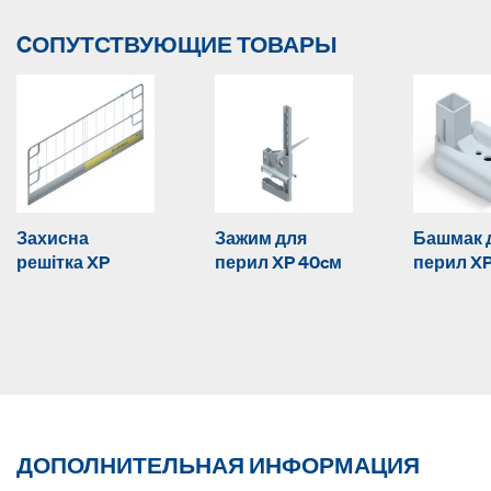
CОПУТСТВУЮЩИЕ ТОВАРЫ
Захисна
Зажим для
Башмак 
решітка XP
перил XP 40cм
перил X
ДОПОЛНИТЕЛЬНАЯ ИНФОРМАЦИЯ