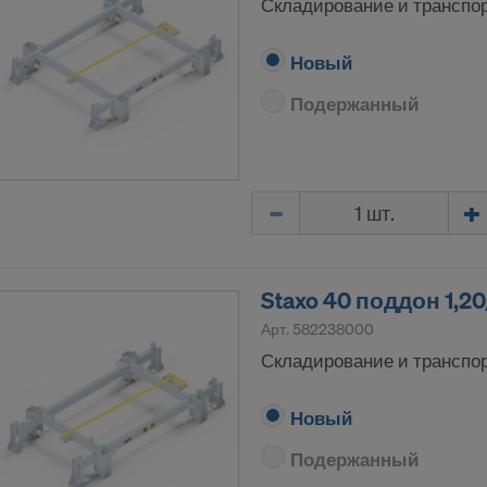
Складирование и транспор
ьным данным, которые передаются нами в США, относятс
Новый
IP-адреса («адреса интернет-протокола»).
Подержанный
ичаем со следующими получателями через различные п
ok LLC
LLC
 Inc.
Количество
ft Corporation
e Imaging Holdings Inc.
Science Group LLC
Staxo 40 поддон 1,2
b Inc.
Арт.
582238000
e Desk, Inc.
LLC
Складирование и транспор
e LLC
Новый
тся ваше недвусмысленное согласие, чтобы продолжать
нальные данные этим поставщикам услуг.
Подержанный