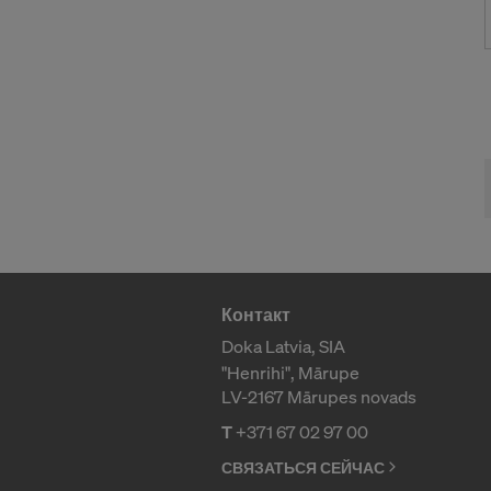
Вы в любой
открыв для 
СОГЛАС
И ПЕРЕ
Контакт
Doka Latvia, SIA
"Henrihi", Mārupe
LV-2167 Mārupes novads
T
+371 67 02 97 00
СВЯЗАТЬСЯ СЕЙЧАС