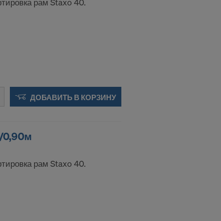
тировка рам Staxo 40.
я, в
риложения:
ДОБАВИТЬ В КОРЗИНУ
0/0,90м
тировка рам Staxo 40.
 передавать