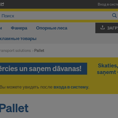
Вход в сист
A
и
Фанера
Опорные леса
ЗАГР
кламные товары
ransport solutions
Pallet
Вы можете увидеть после
входа в систему
.
Pallet