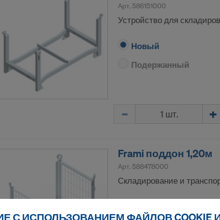
Арт.
586151000
Устройство для складиров
Новый
Подержанный
Количество
Frami поддон 1,20м
Арт.
588478000
Складирование и транспор
Новый
ИЕ С ИСПОЛЬЗОВАНИЕМ ФАЙЛОВ COOKIE 