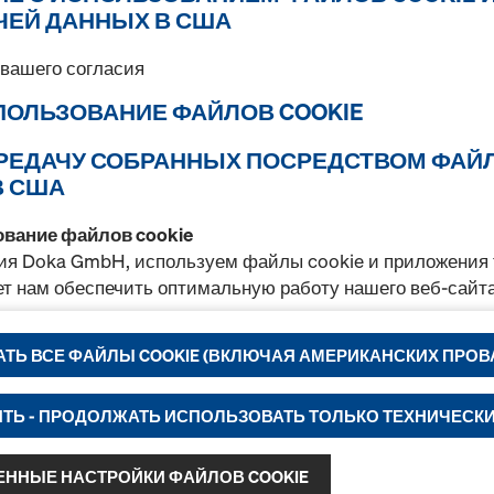
Подержанный
ЧЕЙ ДАННЫХ В США
вашего согласия
СПОЛЬЗОВАНИЕ ФАЙЛОВ COOKIE
Количество
ПЕРЕДАЧУ СОБРАННЫХ ПОСРЕДСТВОМ ФАЙ
В США
Frami поддон 1,50м
ование файлов cookie
Арт.
588476000
ия Doka GmbH, используем файлы cookie и приложения 
Складирование и транспор
ет нам обеспечить оптимальную работу нашего веб-сайта
Новый
ТЬ ВСЕ ФАЙЛЫ COOKIE (ВКЛЮЧАЯ АМЕРИКАНСКИХ ПРОВ
прерывного улучшения функциональных возможностей на
Подержанный
ее удобного использования интернет-магазина Doka,
ТЬ - ПРОДОЛЖАТЬ ИСПОЛЬЗОВАТЬ ТОЛЬКО ТЕХНИЧЕСК
мещения подходящей рекламы для вас в качестве польз
ленных платформах.
Количество
ННЫЕ НАСТРОЙКИ ФАЙЛОВ COOKIE