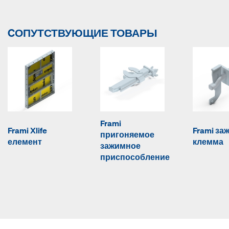
CОПУТСТВУЮЩИЕ ТОВАРЫ
Frami
Frami Xlife
Frami за
пригоняемое
елемент
клемма
зажимное
приспособление