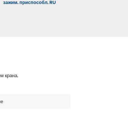
зажим. приспособл. RU
зажимное приспособлен
м крана.
ие