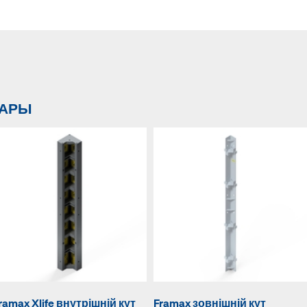
ВАРЫ
ramax Xlife внутрішній кут
Framax зовнішній кут