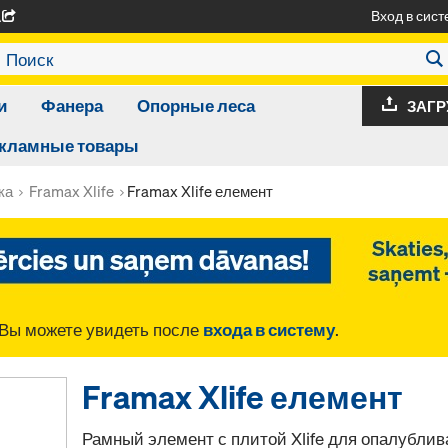
Вход в сист
A
и
Фанера
Опорные леса
ЗАГР
кламные товары
ка
Framax Xlife
Framax Xlife елемент
Вы можете увидеть после
входа в систему
.
Framax Xlife елемент
Рамный элемент с плитой Xlife для опалубли