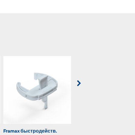
Framax быстродейств.
Framax универсал.