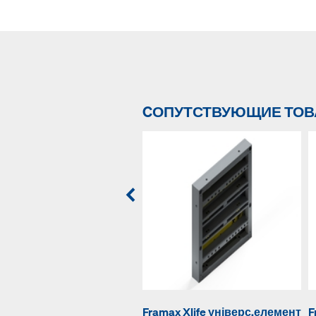
CОПУТСТВУЮЩИЕ ТО
Framax Xlife універс.елемент
F