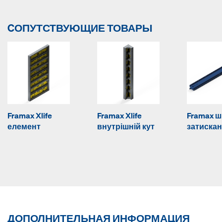
CОПУТСТВУЮЩИЕ ТОВАРЫ
Framax Xlife
Framax Xlife
Framax 
елемент
внутрішній кут
затиска
ДОПОЛНИТЕЛЬНАЯ ИНФОРМАЦИЯ