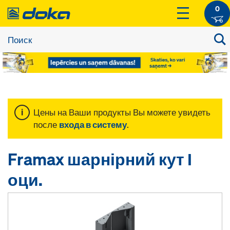
0
Цены на Ваши продукты Вы можете увидеть
после
входа в систему
.
Framax шарнірний кут І
оци.