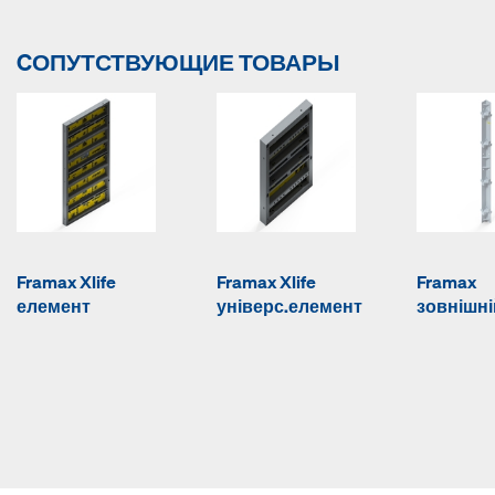
CОПУТСТВУЮЩИЕ ТОВАРЫ
Framax Xlife
Framax Xlife
Framax
елемент
універс.елемент
зовнішні