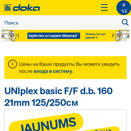
0
Цены на Ваши продукты Вы можете увидеть
после
входа в систему
.
UNIplex basic F/F d.b. 160
21mm 125/250см