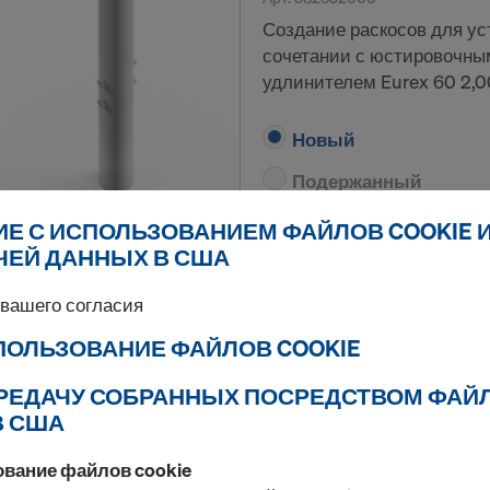
Создание раскосов для ус
сочетании с юстировочны
удлинителем Eurex 60 2,0
Новый
Подержанный
ИЕ С ИСПОЛЬЗОВАНИЕМ ФАЙЛОВ COOKIE 
Количество
ЧЕЙ ДАННЫХ В США
вашего согласия
Опускаемая головк
СПОЛЬЗОВАНИЕ ФАЙЛОВ COOKIE
Арт.
586174000
Головка стойки для перек
ПЕРЕДАЧУ СОБРАННЫХ ПОСРЕДСТВОМ ФАЙ
устойчивости опалубочны
В США
устройством быстрого опу
ование файлов cookie