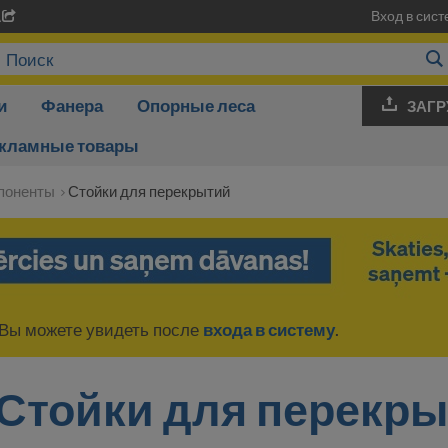
Вход в сист
A
и
Фанера
Опорные леса
ЗАГР
кламные товары
поненты
Стойки для перекрытий
Вы можете увидеть после
входа в систему
.
Стойки для перекр