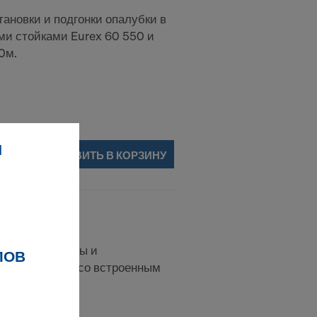
тановки и подгонки опалубки в
ми стойками Eurex 60 550 и
0м.
И
ДОБАВИТЬ В КОРЗИНУ
а Н20
рытий для опоры и
ЛОВ
х балок Doka, со встроенным
скания.