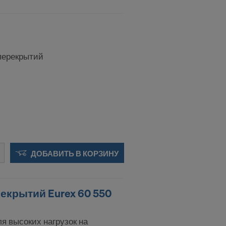
 решение о
страной, не
перекрытий
тве
ом, что у вас
ении такой
я, в
ДОБАВИТЬ В КОРЗИНУ
риложения:
рекрытий Eurex 60 550
я высоких нагрузок на