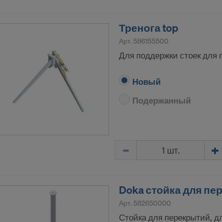
ропейский суд, № C-311/18, решение Schrems II) отменено
сти мер по защите данных, которое разрешало передачу
Тренога top
ых данных в США. В связи с этим США, являясь третьей 
ет достаточный уровень защиты данных.
Арт.
586155500
Для поддержки стоек для 
ачи персональных данных в США состоит для вас в качес
я, в частности, в том, что к вашим данным имеют доступ
Новый
нные органы США в целях контроля и надзора, а также в т
отсутствуют действенные и осуществимые права в отнош
Подержанный
ти государственных органов США.
ьным данным, которые передаются нами в США, относятс
IP-адреса («адреса интернет-протокола»).
Количество
ичаем со следующими получателями через различные п
ok LLC
LLC
Doka стойка для пе
 Inc.
Арт.
582650000
ft Corporation
Стойка для перекрытий, дл