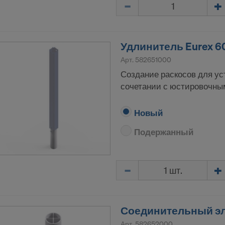
Количество
Удлинитель Eurex 6
Арт.
582651000
Создание раскосов для ус
сочетании с юстировочным
Новый
Подержанный
Количество
Соединительный эл
Арт.
582652000