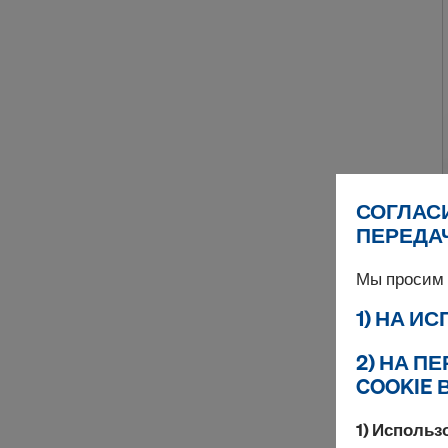
СОГЛАС
ПЕРЕДА
Мы просим 
1) НА И
2) НА 
COOKIE 
1) Использ