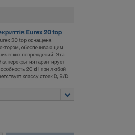
криттів Eurex 20 top
urex 20 top оснащена
тектором, обеспечивающим
нических повреждений. Эта
йка перекрытия гарантирует
особность 20 кН при любой
етствует классу стоек D, B/D