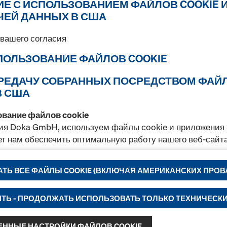
ИЕ С ИСПОЛЬЗОВАНИЕМ ФАЙЛОВ COOKIE 
30mm birch plywood
ЧЕЙ ДАННЫХ В США
Арт.
730303829
Прочная фанера с влагост
вашего согласия
сторон. Одна сторона глад
СПОЛЬЗОВАНИЕ ФАЙЛОВ COOKIE
незначительными визуаль
Подходит для бетонных оп
ПЕРЕДАЧУ СОБРАННЫХ ПОСРЕДСТВОМ ФАЙ
В США
Новый
ование файлов cookie
Количество
ия Doka GmbH, используем файлы cookie и приложения 
ет нам обеспечить оптимальную работу нашего веб-сайта
Фанера берёзовая 27
ТЬ ВСЕ ФАЙЛЫ COOKIE (ВКЛЮЧАЯ АМЕРИКАНСКИХ ПРОВ
прерывного улучшения функциональных возможностей на
1250x2500мм
ее удобного использования интернет-магазина Doka,
ТЬ - ПРОДОЛЖАТЬ ИСПОЛЬЗОВАТЬ ТОЛЬКО ТЕХНИЧЕСК
Арт.
730303840
мещения подходящей рекламы для вас в качестве польз
✔ Тёмно-коричневая фенол
ленных платформах.
(120 г/м²)
ННЫЕ НАСТРОЙКИ ФАЙЛОВ COOKIE