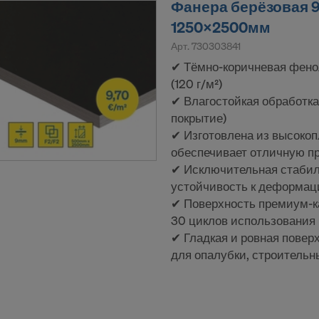
Фанера берёзовая 9м
ти государственных органов США.
1250x2500мм
ьным данным, которые передаются нами в США, относятс
Арт.
730303841
IP-адреса («адреса интернет-протокола»).
✔ Тёмно-коричневая фенол
ичаем со следующими получателями через различные п
(120 г/м²)
✔ Влагостойкая обработка
ok LLC
покрытие)
LLC
✔ Изготовлена из высокоп
 Inc.
обеспечивает отличную пр
ft Corporation
✔ Исключительная стабил
e Imaging Holdings Inc.
устойчивость к деформа
Science Group LLC
✔ Поверхность премиум-ка
b Inc.
30 циклов использования
e Desk, Inc.
✔ Гладкая и ровная повер
LLC
для опалубки, строитель
e LLC
тся ваше недвусмысленное согласие, чтобы продолжать
нальные данные этим поставщикам услуг.