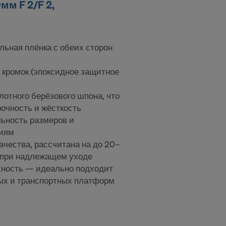
м F 2/F 2,
я, в
ьная плёнка с обеих сторон
риложения:
 кромок (эпоксидное защитное
лотного берёзового шпона, что
очность и жёсткость
ьность размеров и
циям
чества, рассчитана на до 20–
 при надлежащем уходе
хность — идеально подходит
ных и транспортных платформ
 передавать