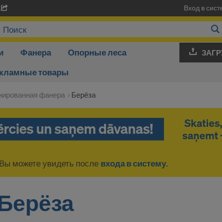
Вход в сист
A
и
Фанера
Опорные леса
ЗАГР
кламные товары
нированная фанера
Берёза
Вы можете увидеть после
входа в систему
.
Берёза