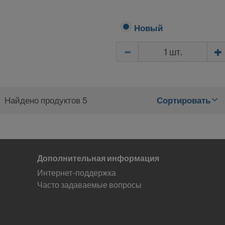
 момент можете отозвать ваше согласие с действием на
этого настройки фалов cookie на веб-сайте.
Новый
НЫ ЛИ ВЫ С ИСПОЛЬЗОВАНИЕМ ФАЙЛОВ C
Количество
ДАЧЕЙ ВАШИХ ПЕРСОНАЛЬНЫХ ДАННЫХ В
Найдено продуктов 5
Сортировать
Дополнительная информация
Интернет-поддержка
Часто задаваемые вопросы