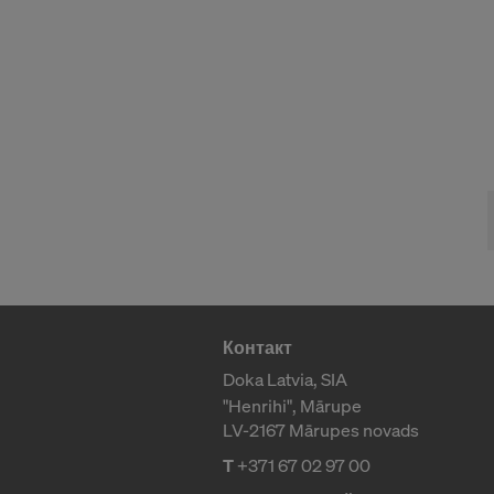
Вы в любой
открыв для 
СОГЛАС
И ПЕРЕ
Контакт
Doka Latvia, SIA
"Henrihi", Mārupe
LV-2167 Mārupes novads
T
+371 67 02 97 00