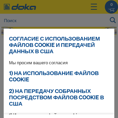
0
СОГЛАСИЕ С ИСПОЛЬЗОВАНИЕМ
ФАЙЛОВ COOKIE И ПЕРЕДАЧЕЙ
Цены на Ваши продукты Вы можете увидеть
ДАННЫХ В США
после
входа в систему
.
Мы просим вашего согласия
Строительный
1) НА ИСПОЛЬЗОВАНИЕ ФАЙЛОВ
COOKIE
забор
2) НА ПЕРЕДАЧУ СОБРАННЫХ
ПОСРЕДСТВОМ ФАЙЛОВ COOKIE В
США
Найдено продуктов 5
1) Использование файлов cookie