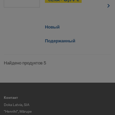
The Trade Desk, Inc.
Vimeo LLC
YouTube LLC
Новый
Нам требуется ваше недвусмысленное согласие,
чтобы продолжать передавать ваши
персональные данные этим поставщикам услуг.
Подержанный
Вы в любой момент можете отозвать ваше
согласие с действием на будущее, открыв для
Найдено продуктов 5
этого настройки фалов cookie на веб-сайте.
СОГЛАСНЫ ЛИ ВЫ С
ИСПОЛЬЗОВАНИЕМ ФАЙЛОВ
COOKIE И ПЕРЕДАЧЕЙ ВАШИХ
ПЕРСОНАЛЬНЫХ ДАННЫХ В США?
Контакт
Doka Latvia, SIA
"Henrihi", Mārupe