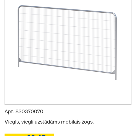
Арт.
830370070
Viegls, viegli uzstādāms mobilais žogs.