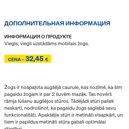
ДОПОЛНИТЕЛЬНАЯ ИНФОРМАЦИЯ
ИНФОРМАЦИЯ О ПРОДУКТЕ
Viegls, viegli uzstādāms mobilais žogs.
32,45
Z
CENA -
€
Z
Žogs ir noapaļota augšējā caurule, kas nozīmē, ka šim
pagaidu žogam ir par 2 šuvēm mazāk. Tas novērš
rāmja lūšanu augšējos stūros. Tādējādi stūri paliek
neskarti, nodrošinot, ka pagaidu žogs saglabā savu
funkcionalitāti. Apakšējie stūri ir metināti visapkārt, un
tiem ir papildus metināti stūra gabali optimālai
stiprībai.