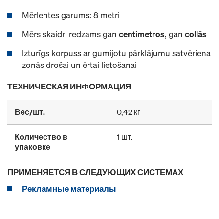
Mērlentes garums: 8 metri
Mērs skaidri redzams gan
centimetros
, gan
collās
Izturīgs korpuss ar gumijotu pārklājumu satvēriena
zonās drošai un ērtai lietošanai
ТЕХНИЧЕСКАЯ ИНФОРМАЦИЯ
Вес/шт.
0,42 кг
Количество в
1 шт.
упаковке
ПРИМЕНЯЕТСЯ В СЛЕДУЮЩИХ СИСТЕМАХ
Рекламные материалы