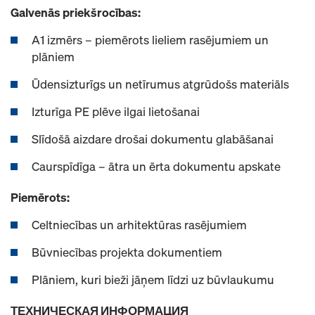
Galvenās priekšrocības:
A1 izmērs – piemērots lieliem rasējumiem un
plāniem
Ūdensizturīgs un netīrumus atgrūdošs materiāls
Izturīga PE plēve ilgai lietošanai
Slīdošā aizdare drošai dokumentu glabāšanai
Caurspīdīga – ātra un ērta dokumentu apskate
Piemērots:
Celtniecības un arhitektūras rasējumiem
Būvniecības projekta dokumentiem
Plāniem, kuri bieži jāņem līdzi uz būvlaukumu
ТЕХНИЧЕСКАЯ ИНФОРМАЦИЯ