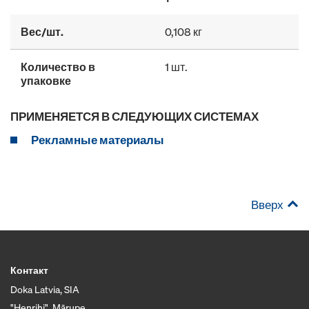
Вес/шт.
0,108 кг
Количество в
1 шт.
упаковке
ПРИМЕНЯЕТСЯ В СЛЕДУЮЩИХ СИСТЕМАХ
Рекламные материалы
Вверх
Контакт
Doka Latvia, SIA
"Henrihi", Mārupe