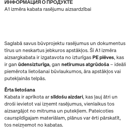
ИНФОРМАЦИЯ О ПРОДУКТЕ
A1 izmēra kabata rasējumu aizsardzībai
Saglabā savus būvprojektu rasējumus un dokumentus
tīrus un neskartus jebkuros apstākļos. Šī A1 izmēra
aizsargkabata ir izgatavota no izturīgas
PE plēves
, kas
ir gan
ūdensizturīga
, gan
netīrumus atgrūdoša
– ideāli
piemērota lietošanai būvlaukumos, āra apstākļos vai
putekļainās telpās.
Ērta lietošana
Kabata ir aprīkota ar
slīdošu aizdari
, kas ļauj ātri un
droši ievietot vai izņemt rasējumus, vienlaikus tos
aizsargājot no mitruma un putekļiem. Pateicoties
caurspīdīgajam materiālam, plānus var ērti pārskatīt,
tos neizņemot no kabatas.