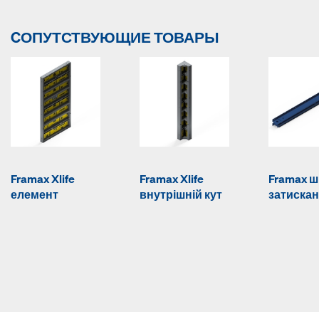
CОПУТСТВУЮЩИЕ ТОВАРЫ
Framax Xlife
Framax Xlife
Framax 
елемент
внутрішній кут
затиска