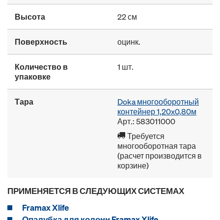
Высота
22 см
Поверхность
оцинк.
Количество в
1 шт.
упаковке
Тара
Doka многооборотный
контейнер 1,20x0,80м
Арт.: 583011000
Требуется
многооборотная тара
(расчет производится в
корзине)
ПРИМЕНЯЕТСЯ В СЛЕДУЮЩИХ СИСТЕМАХ
Framax Xlife
Опалубка для колонн Framax Xlife