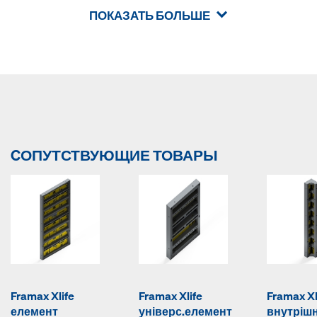
ПОКАЗАТЬ БОЛЬШЕ
CОПУТСТВУЮЩИЕ ТОВАРЫ
Framax Xlife
Framax Xlife
Framax Xl
елемент
універс.елемент
внутрішн