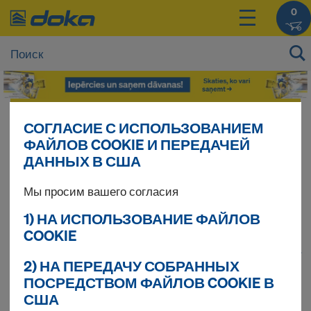
0
Цены на Ваши продукты Вы можете увидеть
СОГЛАСИЕ С ИСПОЛЬЗОВАНИЕМ
после
входа в систему
.
ФАЙЛОВ COOKIE И ПЕРЕДАЧЕЙ
ДАННЫХ В США
Опорные леса
Мы просим вашего согласия
1) НА ИСПОЛЬЗОВАНИЕ ФАЙЛОВ
COOKIE
1
(cur
Найдено продуктов 40
2) НА ПЕРЕДАЧУ СОБРАННЫХ
ПОСРЕДСТВОМ ФАЙЛОВ COOKIE В
Сортировать
США