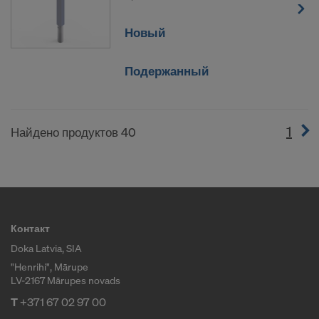
Новый
Подержанный
1
(cur
Найдено продуктов 40
Контакт
Doka Latvia, SIA
"Henrihi", Mārupe
LV-2167 Mārupes novads
T
+371 67 02 97 00