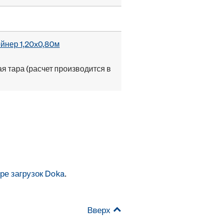
йнер 1,20x0,80м
я тара (расчет производится в
ре загрузок Doka
.
Вверх