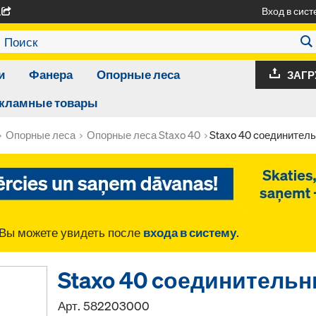
Вход в сист
A
и
Фанера
Опорные леса
ЗАГР
кламные товары
Опорные леса
Опорные леса Staxo 40
Staxo 40 cоединител
Вы можете увидеть после
входа в систему
.
Staxo 40 cоединитель
Арт.
582203000