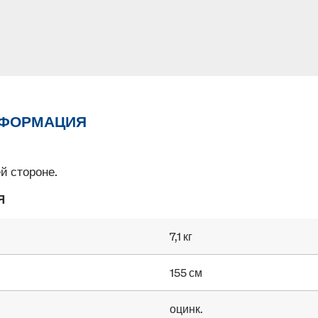
НФОРМАЦИЯ
й стороне.
Я
7,1 кг
155 см
оцинк.