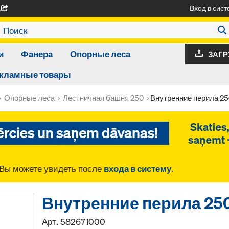
Вход в сист
A
и
Фанера
Опорные леса
ЗАГР
кламные товары
Опорные леса
Лестничная башня 250
Внутренние перила 2
Вы можете увидеть после
входа в систему
.
Внутренние перила 25
Арт.
582671000