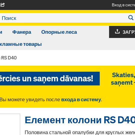
Вход в сист
A
и
Фанера
Опорные леса
ЗАГР
кламные товары
 RS D40
Вы можете увидеть после
входа в систему
.
Елемент колони RS D4
Половина стальной опалубки для круглых жел