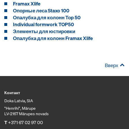
Framax Xlife
Опорные леса Staxo 100
Опалубка для колонн Тоp 50
Individual formwork TOP50
Элементы для юстировки
Опалубка для колонн Framax Xlife
Вверх
Контакт
Doka Latvia, SIA
"Henrihi", Mārupe
LV-2167 Mārupes novads
T
+371 67 02 97 00