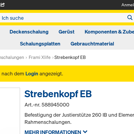
Anmel
A
Deckenschalung
Gerüst
Komponenten & Zub
Schalungsplatten
Gebrauchtmaterial
schalungen
Frami Xlife
Strebenkopf EB
n nach dem
Login
angezeigt.
Strebenkopf EB
Art.-nr.
588945000
Befestigung der Justierstütze 260 IB und Elemen
Rahmenschalungen.
MEHR INFORMATIONEN