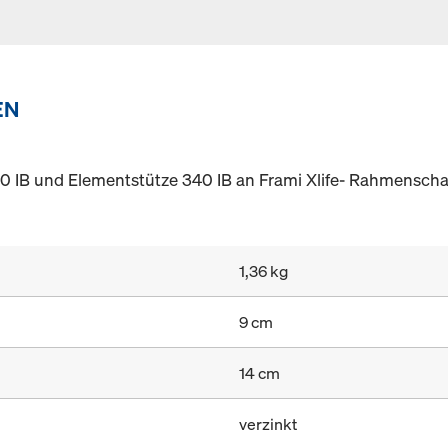
EN
60 IB und Elementstütze 340 IB an Frami Xlife- Rahmensch
1,36 kg
9 cm
14 cm
verzinkt