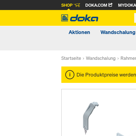
SHOP
DOKA.COM
MYDOK
Aktionen
Wandschalung
Startseite
Wandschalung
Rahmen
Die Produktpreise werde