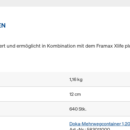
EN
ert und ermöglicht in Kombination mit dem Framax Xlife plu
1,16 kg
12 cm
640 Stk.
Doka-Mehrwegcontainer 1,2
Art.-Nr.: 583011000