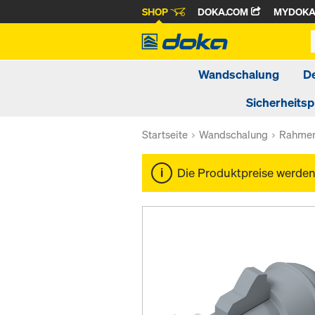
SHOP
DOKA.COM
MYDOK
Wandschalung
D
Sicherheits
Startseite
Wandschalung
Rahmen
Die Produktpreise werde