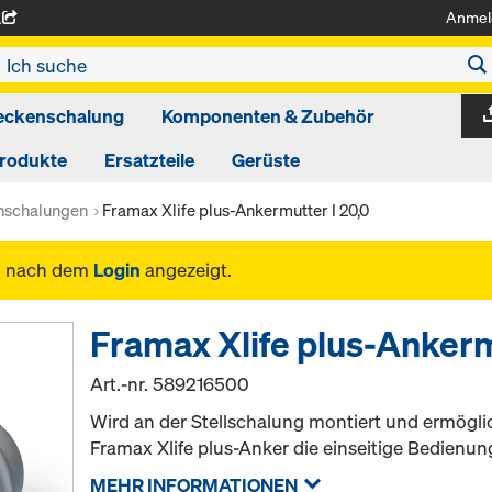
Anmel
A
eckenschalung
Komponenten & Zubehör
produkte
Ersatzteile
Gerüste
schalungen
Framax Xlife plus-Ankermutter I 20,0
n nach dem
Login
angezeigt.
Framax Xlife plus-Ankerm
Art.-nr.
589216500
Wird an der Stellschalung montiert und ermögl
Framax Xlife plus-Anker die einseitige Bedienung
MEHR INFORMATIONEN