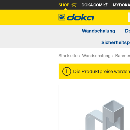
SHOP
DOKA.COM
MYDOK
Wandschalung
D
Sicherheits
Startseite
Wandschalung
Rahmen
Die Produktpreise werde