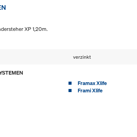
EN
ndersteher XP 1,20m.
verzinkt
SYSTEMEN
Framax Xlife
Frami Xlife