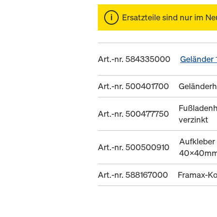
Ersatzteile sind nur im Ne
Art.-nr. 584335000
Geländer
Art.-nr. 500401700
Geländerh
Fußladenh
Art.-nr. 500477750
verzinkt
Aufkleber
Art.-nr. 500500910
40x40m
Art.-nr. 588167000
Framax-Ko