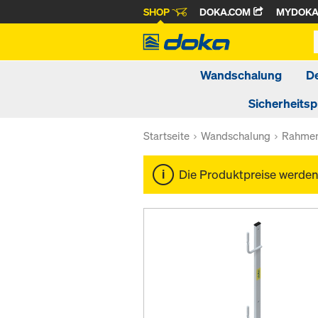
SHOP
DOKA.COM
MYDOK
Wandschalung
D
Sicherheits
Startseite
Wandschalung
Rahmen
Die Produktpreise werde