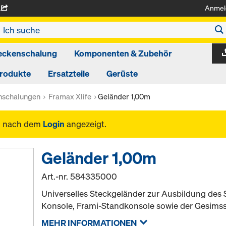
Anmel
A
eckenschalung
Komponenten & Zubehör
produkte
Ersatzteile
Gerüste
schalungen
Framax Xlife
Geländer 1,00m
n nach dem
Login
angezeigt.
Geländer 1,00m
Art.-nr.
584335000
Universelles Steckgeländer zur Ausbildung des 
Konsole, Frami-Standkonsole sowie der Gesims
MEHR INFORMATIONEN