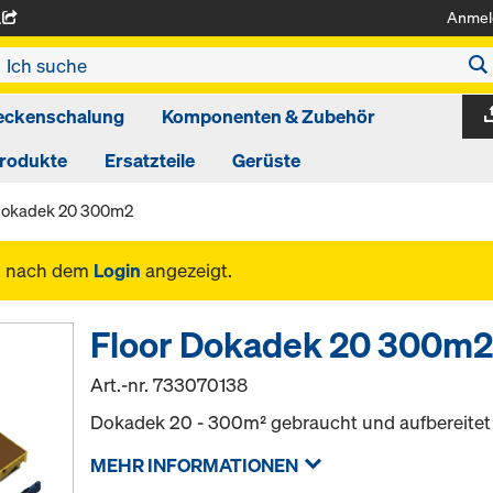
Anmel
A
eckenschalung
Komponenten & Zubehör
produkte
Ersatzteile
Gerüste
Dokadek 20 300m2
n nach dem
Login
angezeigt.
Floor Dokadek 20 300m
Art.-nr.
733070138
Dokadek 20 - 300m² gebraucht und aufbereitet
MEHR INFORMATIONEN