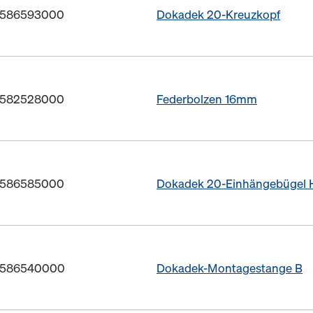
r. 586593000
Dokadek 20-Kreuzkopf
r. 582528000
Federbolzen 16mm
r. 586585000
Dokadek 20-Einhängebügel
r. 586540000
Dokadek-Montagestange B