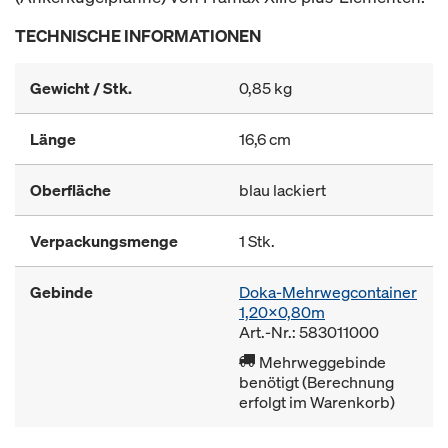
TECHNISCHE INFORMATIONEN
Gewicht / Stk.
0,85 kg
Länge
16,6 cm
Oberfläche
blau lackiert
Verpackungsmenge
1 Stk.
Gebinde
Doka-Mehrwegcontainer
1,20x0,80m
Art.-Nr.: 583011000
Mehrweggebinde
benötigt (Berechnung
erfolgt im Warenkorb)